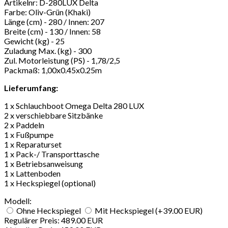
Artikelnr: D-280LUX Delta
Farbe: Oliv-Grün (Khaki)
Länge (cm) - 280 / Innen: 207
Breite (cm) - 130 / Innen: 58
Gewicht (kg) - 25
Zuladung Max. (kg) - 300
Zul. Motorleistung (PS) - 1,78/2,5
Packmaß: 1,00x0.45x0.25m
Lieferumfang:
1 x Schlauchboot Omega Delta 280 LUX
2 x verschiebbare Sitzbänke
2 x Paddeln
1 x Fußpumpe
1 x Reparaturset
1 x Pack-/ Transporttasche
1 x Betriebsanweisung
1 x Lattenboden
1 x Heckspiegel (optional)
Modell:
Ohne Heckspiegel
Mit Heckspiegel (+39.00 EUR)
Regulärer Preis:
489.00 EUR