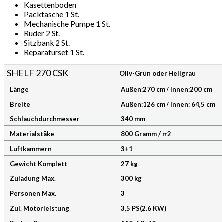
Kasettenboden
Packtasche 1 St.
Mechanische Pumpe 1 St.
Ruder 2 St.
Sitzbank 2 St.
Reparaturset 1 St.
SHELF 270 CSK
Oliv-Grün oder Hellgrau
Länge
Außen:270 cm / Innen:200 cm
Breite
Außen:126 cm / Innen: 64,5 cm
Schlauchdurchmesser
340 mm
Materialstäke
800 Gramm / m2
Luftkammern
3+1
Gewicht Komplett
27 kg
Zuladung Max.
300 kg
Personen Max.
3
Zul. Motorleistung
3,5 PS(2.6 KW)