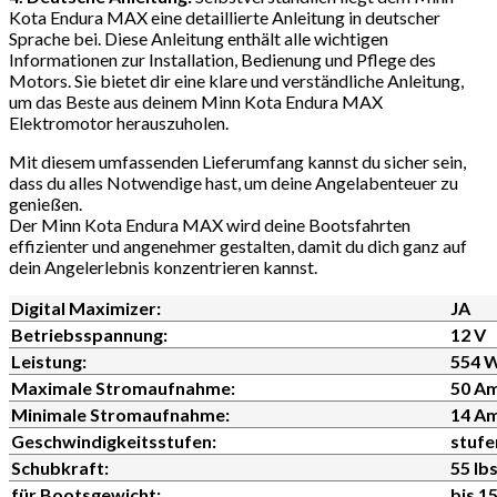
Kota Endura MAX eine detaillierte Anleitung in deutscher
Sprache bei. Diese Anleitung enthält alle wichtigen
Informationen zur Installation, Bedienung und Pflege des
Motors. Sie bietet dir eine klare und verständliche Anleitung,
um das Beste aus deinem Minn Kota Endura MAX
Elektromotor herauszuholen.
Mit diesem umfassenden Lieferumfang kannst du sicher sein,
dass du alles Notwendige hast, um deine Angelabenteuer zu
genießen.
Der Minn Kota Endura MAX wird deine Bootsfahrten
effizienter und angenehmer gestalten, damit du dich ganz auf
dein Angelerlebnis konzentrieren kannst.
Digital Maximizer:
JA
Betriebsspannung:
12 V
Leistung:
554 
Maximale Stromaufnahme:
50 A
Minimale Stromaufnahme:
14 A
Geschwindigkeitsstufen:
stufe
Schubkraft:
55 lbs
für Bootsgewicht:
bis 1