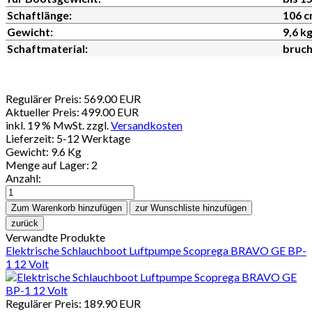
Schaftlänge:
106 
Gewicht:
9,6 k
Schaftmaterial:
bruch
Regulärer Preis:
569.00 EUR
Aktueller Preis:
499.00 EUR
inkl. 19 % MwSt.
zzgl.
Versandkosten
Lieferzeit: 5-12 Werktage
Gewicht:
9.6 Kg
Menge auf Lager:
2
Anzahl:
Verwandte Produkte
Elektrische Schlauchboot Luftpumpe Scoprega BRAVO GE BP-
1 12 Volt
Regulärer Preis:
189.90 EUR