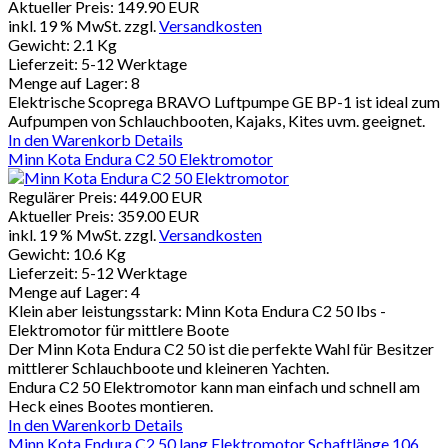
Aktueller Preis:
149.90 EUR
inkl. 19 % MwSt.
zzgl.
Versandkosten
Gewicht:
2.1 Kg
Lieferzeit:
5-12 Werktage
Menge auf Lager:
8
Elektrische Scoprega BRAVO Luftpumpe GE BP-1 ist ideal zum
Aufpumpen von Schlauchbooten, Kajaks, Kites uvm. geeignet.
In den Warenkorb
Details
Minn Kota Endura C2 50 Elektromotor
Regulärer Preis:
449.00 EUR
Aktueller Preis:
359.00 EUR
inkl. 19 % MwSt.
zzgl.
Versandkosten
Gewicht:
10.6 Kg
Lieferzeit:
5-12 Werktage
Menge auf Lager:
4
Klein aber leistungsstark: Minn Kota Endura C2 50 lbs -
Elektromotor für mittlere Boote
Der Minn Kota Endura C2 50 ist die perfekte Wahl für Besitzer
mittlerer Schlauchboote und kleineren Yachten.
Endura C2 50 Elektromotor kann man einfach und schnell am
Heck eines Bootes montieren.
In den Warenkorb
Details
Minn Kota Endura C2 50 lang Elektromotor Schaftlänge 106