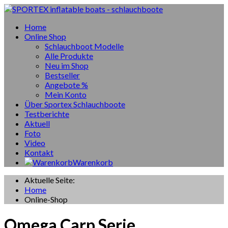
Home
Online Shop
Schlauchboot Modelle
Alle Produkte
Neu im Shop
Bestseller
Angebote %
Mein Konto
Über Sportex Schlauchboote
Testberichte
Aktuell
Foto
Video
Kontakt
Warenkorb
Aktuelle Seite:
Home
Online-Shop
Omega Carp Serie