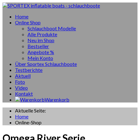
Home
Online Shop
Schlauchboot Modelle
Alle Produkte
Neu im Shop
Bestseller
Angebote %
Mein Konto
Über Sportex Schlauchboote
Testberichte
Aktuell
Foto
Video
Kontakt
Warenkorb
Aktuelle Seite:
Home
Online-Shop
Omega River Serie